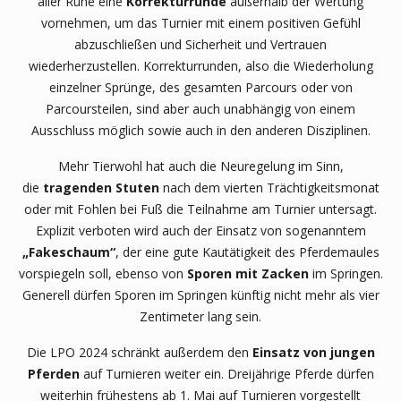
aller Ruhe eine
Korrekturrunde
außerhalb der Wertung
vornehmen, um das Turnier mit einem positiven Gefühl
abzuschließen und Sicherheit und Vertrauen
wiederherzustellen. Korrekturrunden, also die Wiederholung
einzelner Sprünge, des gesamten Parcours oder von
Parcoursteilen, sind aber auch unabhängig von einem
Ausschluss möglich sowie auch in den anderen Disziplinen.
Mehr Tierwohl hat auch die Neuregelung im Sinn,
die
tragenden Stuten
nach dem vierten Trächtigkeitsmonat
oder mit Fohlen bei Fuß die Teilnahme am Turnier untersagt.
Explizit verboten wird auch der Einsatz von sogenanntem
„Fakeschaum“
, der eine gute Kautätigkeit des Pferdemaules
vorspiegeln soll, ebenso von
Sporen mit Zacken
im Springen.
Generell dürfen Sporen im Springen künftig nicht mehr als vier
Zentimeter lang sein.
Die LPO 2024 schränkt außerdem den
Einsatz von jungen
Pferden
auf Turnieren weiter ein. Dreijährige Pferde dürfen
weiterhin frühestens ab 1. Mai auf Turnieren vorgestellt