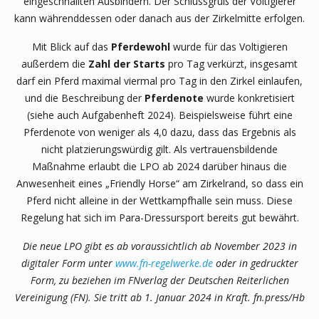
eingeschnallten Ausbindern. Der Schlussgruß der Voltigierer
kann währenddessen oder danach aus der Zirkelmitte erfolgen.
Mit Blick auf das
Pferdewohl
wurde für das Voltigieren
außerdem die
Zahl der Starts
pro Tag verkürzt, insgesamt
darf ein Pferd maximal viermal pro Tag in den Zirkel einlaufen,
und die Beschreibung der
Pferdenote
wurde konkretisiert
(siehe auch Aufgabenheft 2024). Beispielsweise führt eine
Pferdenote von weniger als 4,0 dazu, dass das Ergebnis als
nicht platzierungswürdig gilt. Als vertrauensbildende
Maßnahme erlaubt die LPO ab 2024 darüber hinaus die
Anwesenheit eines „Friendly Horse“ am Zirkelrand, so dass ein
Pferd nicht alleine in der Wettkampfhalle sein muss. Diese
Regelung hat sich im Para-Dressursport bereits gut bewährt.
Die neue LPO gibt es ab voraussichtlich ab November 2023 in
digitaler Form unter
www.fn-regelwerke.de
oder in gedruckter
Form, zu beziehen im FNverlag der Deutschen Reiterlichen
Vereinigung (FN). Sie tritt ab 1. Januar 2024 in Kraft. fn.press/Hb