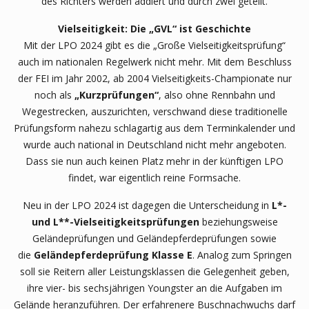
des Richters werden addiert und durch zwei geteilt.
Vielseitigkeit: Die „GVL“ ist Geschichte
Mit der LPO 2024 gibt es die „Große Vielseitigkeitsprüfung“
auch im nationalen Regelwerk nicht mehr. Mit dem Beschluss
der FEI im Jahr 2002, ab 2004 Vielseitigkeits-Championate nur
noch als
„Kurzprüfungen“
, also ohne Rennbahn und
Wegestrecken, auszurichten, verschwand diese traditionelle
Prüfungsform nahezu schlagartig aus dem Terminkalender und
wurde auch national in Deutschland nicht mehr angeboten.
Dass sie nun auch keinen Platz mehr in der künftigen LPO
findet, war eigentlich reine Formsache.
Neu in der LPO 2024 ist dagegen die Unterscheidung in
L*-
und L**-Vielseitigkeitsprüfungen
beziehungsweise
Geländeprüfungen und Geländepferdeprüfungen sowie
die
Geländepferdeprüfung Klasse E
. Analog zum Springen
soll sie Reitern aller Leistungsklassen die Gelegenheit geben,
ihre vier- bis sechsjährigen Youngster an die Aufgaben im
Gelände heranzuführen. Der erfahrenere Buschnachwuchs darf