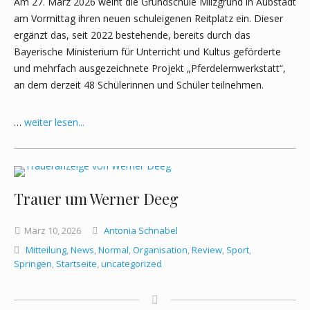
Am 27. März 2026 weiht die Grundschule Milzgrund in Aubstadt
am Vormittag ihren neuen schuleigenen Reitplatz ein. Dieser
ergänzt das, seit 2022 bestehende, bereits durch das
Bayerische Ministerium für Unterricht und Kultus geförderte
und mehrfach ausgezeichnete Projekt „Pferdelernwerkstatt“,
an dem derzeit 48 Schülerinnen und Schüler teilnehmen.
…
weiter lesen...
Trauer um Werner Deeg
März
10,
2026
Antonia Schnabel
Mitteilung
,
News
,
Normal
,
Organisation
,
Review
,
Sport
,
Springen
,
Startseite
,
uncategorized