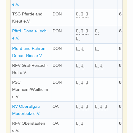
e.V.
TSG Pferdeland 
DON
88779
Kreut e.V.
Pffrd. Donau-Lech 
DON
88779
e.V.
Pferd und Fahren 
DON
88779
Donau-Ries e.V.
RFV Graf-Reisach-
DON
88779
Hof e.V.
PSC 
DON
88779
Monheim/Weilheim 
e.V.
RV Oberallgäu 
OA
88780
Muderbolz e.V.
RFV Oberstaufen 
OA
88780
e.V.