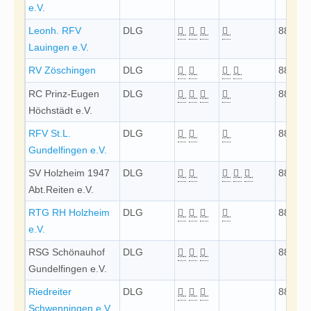
e.V.
Leonh. RFV 
DLG
88773
Lauingen e.V.
RV Zöschingen
DLG
88773
RC Prinz-Eugen 
DLG
88773
Höchstädt e.V.
RFV St.L. 
DLG
88773
Gundelfingen e.V.
SV Holzheim 1947 
DLG
88773
Abt.Reiten e.V.
RTG RH Holzheim 
DLG
88773
e.V.
RSG Schönauhof 
DLG
88773
Gundelfingen e.V.
Riedreiter 
DLG
88773
Schwenningen e.V.