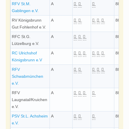
RFV St.M. 
A
88772
Gablingen e.V.
RV Königsbrunn 
A
88772
Gut Fohlenhof e.V.
RFC St.G. 
A
88772
Lützelburg e.V.
RC Ulrichshof 
A
88772
Königsbrunn e.V
RFV 
A
88772
Schwabmünchen 
e.V.
RFV 
A
88772
Laugnatal/Kruichen 
e.V.
PSV St.L. Achsheim 
A
88772
e.V.