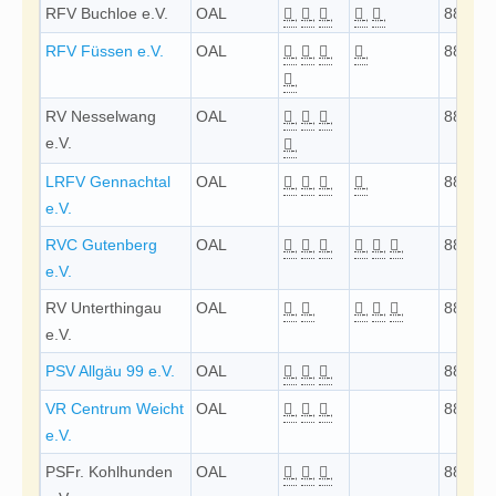
RFV Buchloe e.V.
OAL
88777
RFV Füssen e.V.
OAL
88777
RV Nesselwang 
OAL
88777
e.V.
LRFV Gennachtal 
OAL
88777
e.V.
RVC Gutenberg 
OAL
88777
e.V.
RV Unterthingau 
OAL
88777
e.V.
PSV Allgäu 99 e.V.
OAL
88777
VR Centrum Weicht 
OAL
88777
e.V.
PSFr. Kohlhunden 
OAL
88777