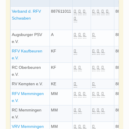
Numm
Verband d. RFV 
887611011
88000
Schwaben
Augsburger PSV 
A
88761
e.V.
RFV Kaufbeuren 
KF
88762
e.V.
RC Oberbeuren 
KF
88762
e.V.
RV Kempten e.V.
KE
88763
RFV Memmingen 
MM
88764
e.V.
RC Memmingen 
MM
88764
e.V.
VRV Memmingen 
MM
88764