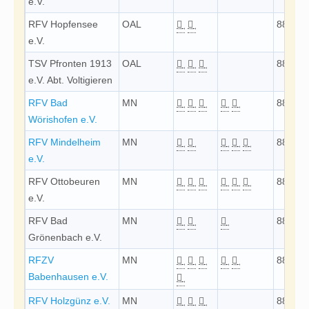
e.V.
RFV Hopfensee 
OAL
88777
e.V.
TSV Pfronten 1913 
OAL
88777
e.V. Abt. Voltigieren
RFV Bad 
MN
88778
Wörishofen e.V.
RFV Mindelheim 
MN
88778
e.V.
RFV Ottobeuren 
MN
88778
e.V.
RFV Bad 
MN
88778
Grönenbach e.V.
RFZV 
MN
88778
Babenhausen e.V.
RFV Holzgünz e.V.
MN
88778