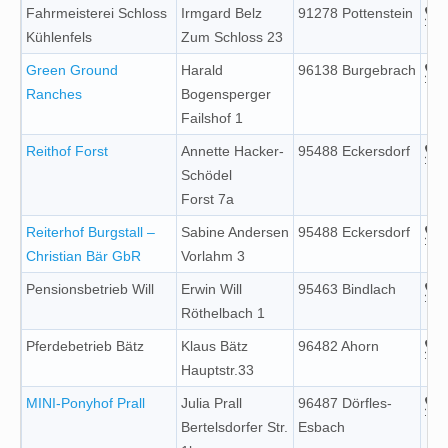
Fahrmeisterei Schloss
Irmgard Belz
91278 Pottenstein
Kühlenfels
Zum Schloss 23
Green Ground
Harald
96138 Burgebrach
Ranches
Bogensperger
Failshof 1
Reithof Forst
Annette Hacker-
95488 Eckersdorf
Schödel
Forst 7a
Reiterhof Burgstall –
Sabine Andersen
95488 Eckersdorf
Christian Bär GbR
Vorlahm 3
Pensionsbetrieb Will
Erwin Will
95463 Bindlach
Röthelbach 1
Pferdebetrieb Bätz
Klaus Bätz
96482 Ahorn
Hauptstr.33
MINI-Ponyhof Prall
Julia Prall
96487 Dörfles-
Bertelsdorfer Str.
Esbach