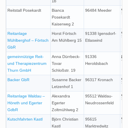
1b
Reitstall Posekardt
Bianca
96484 Meeder
Posekardt
Kaiserweg 2
Reitanlage
Horst Förtsch
91338 Igensdorf-
Mühlberghof – Förtsch
Am Mühlberg 15
Etlaswind
GbR
gemeinnützige Reit-
Anna Dürrbeck-
91336
und Therapiezentrum
Tovar
Heroldsbach
Thurn GmbH
Schloßstr. 19
Backer GbR
Susanne Backer
96317 Kronach
Letzenhof 1
Reitanlage Waldau –
Alexandra
95512 Waldau-
Höreth und Egerter
Egerter
Neudrossenfeld
GdbR
Zoltmühlweg 2
Kutschfahrten Kastl
Björn Christian
95615
Kastl
Marktredwitz