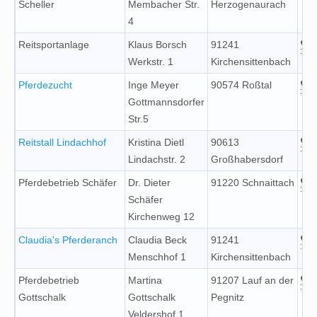
Scheller
Membacher Str.
Herzogenaurach
4
Reitsportanlage
Klaus Borsch
91241
Werkstr. 1
Kirchensittenbach
Pferdezucht
Inge Meyer
90574 Roßtal
Gottmannsdorfer
Str.5
Reitstall Lindachhof
Kristina Dietl
90613
Lindachstr. 2
Großhabersdorf
Pferdebetrieb Schäfer
Dr. Dieter
91220 Schnaittach
Schäfer
Kirchenweg 12
Claudia's Pferderanch
Claudia Beck
91241
Menschhof 1
Kirchensittenbach
Pferdebetrieb
Martina
91207 Lauf an der
Gottschalk
Gottschalk
Pegnitz
Veldershof 1