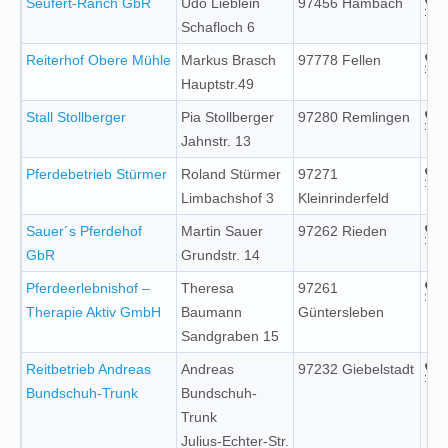
Seufert-Ranch GbR
Udo Lieblein
97456 Hambach
Schafloch 6
Reiterhof Obere Mühle
Markus Brasch
97778 Fellen
Hauptstr.49
Stall Stollberger
Pia Stollberger
97280 Remlingen
Jahnstr. 13
Pferdebetrieb Stürmer
Roland Stürmer
97271
Limbachshof 3
Kleinrinderfeld
Sauer´s Pferdehof
Martin Sauer
97262 Rieden
GbR
Grundstr. 14
Pferdeerlebnishof –
Theresa
97261
Therapie Aktiv GmbH
Baumann
Güntersleben
Sandgraben 15
Reitbetrieb Andreas
Andreas
97232 Giebelstadt
Bundschuh-Trunk
Bundschuh-
Trunk
Julius-Echter-Str.