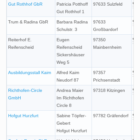
Gut Rothhof GbR
Patricia Potthoff
97633 Sulzfeld
Gut Rothhof 1
Trum & Radina GbR
Barbara Radina
97633
Schulstr. 3
Großbardorf
Reiterhof E.
Eugen
97350
Reifenscheid
Reifenscheid
Mainbernheim
Sickershäuser
Weg 5
Ausbildungsstall Kaim
Alfred Kaim
97357
Neudorf 87
Prichsenstadt
Richthofen-Circle
Andrea Maier
97318 Kitzingen
GmbH
Im Richthofen
Circle 8
Hofgut Hurzfurt
Sabine Töpfer-
97782 Gräfendorf
Gebert
Hofgut Hurzfurt