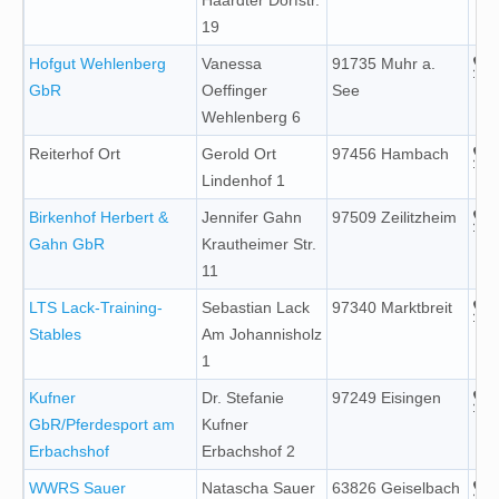
Haardter Dorfstr.
19
Hofgut Wehlenberg
Vanessa
91735 Muhr a.
GbR
Oeffinger
See
Wehlenberg 6
Reiterhof Ort
Gerold Ort
97456 Hambach
Lindenhof 1
Birkenhof Herbert &
Jennifer Gahn
97509 Zeilitzheim
Gahn GbR
Krautheimer Str.
11
LTS Lack-Training-
Sebastian Lack
97340 Marktbreit
Stables
Am Johannisholz
1
Kufner
Dr. Stefanie
97249 Eisingen
GbR/Pferdesport am
Kufner
Erbachshof
Erbachshof 2
WWRS Sauer
Natascha Sauer
63826 Geiselbach