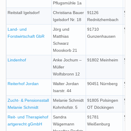
Pflugsmühle 1a
Reitstall Igelsdorf
Christiana Bauer
91126
Igelsdorf Nr. 18
Rednitzhembach
Land- und
Jörg und
91710
Forstwirtschaft GbR
Matthias
Gunzenhausen
Schwarz
Mooskorb 21
Lindenhof
Anke Jochum –
91802 Meinheim
Müller
Wolfsbronn 12
Reiterhof Jordan
Walter Jordan
90451 Nürnberg
Isarstr. 44
Zucht- & Pensionsstall
Melanie Schmidt
91805 Polsingen
Melanie Schmidt
Kohnhofstr. 5
OT Döckingen
Reit- und Therapiehof
Sandra
91781
artgerecht gGmbH
Wägemann
Weißenburg