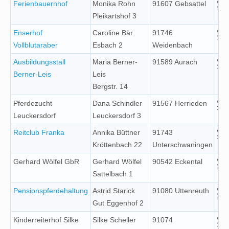
Ferienbauernhof
Monika Rohn
91607 Gebsattel
Pleikartshof 3
Enserhof
Caroline Bär
91746
Vollblutaraber
Esbach 2
Weidenbach
Ausbildungsstall
Maria Berner-
91589 Aurach
Berner-Leis
Leis
Bergstr. 14
Pferdezucht
Dana Schindler
91567 Herrieden
Leuckersdorf
Leuckersdorf 3
Reitclub Franka
Annika Büttner
91743
Kröttenbach 22
Unterschwaningen
Gerhard Wölfel GbR
Gerhard Wölfel
90542 Eckental
Sattelbach 1
Pensionspferdehaltung
Astrid Starick
91080 Uttenreuth
Gut Eggenhof 2
Kinderreiterhof Silke
Silke Scheller
91074